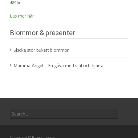
489
kr
Läs mer här
Blommor & presenter
Skicka stor bukett blommor
Mamma Ängel – En gåva med själ och hjärta
Search
for:
Copyright © Blomman.se