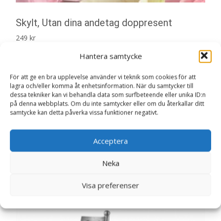
Skylt, Utan dina andetag doppresent
249
kr
Hantera samtycke
Skylt, Utan dina andetag
Doppresenter
För att ge en bra upplevelse använder vi teknik som cookies för att
lagra och/eller komma åt enhetsinformation. När du samtycker till
dessa tekniker kan vi behandla data som surfbeteende eller unika ID:n
Läs mer här
på denna webbplats. Om du inte samtycker eller om du återkallar ditt
samtycke kan detta påverka vissa funktioner negativt.
Artikelnr:
5845
Kategori:
Doppresenter
Acceptera
Neka
Relaterade produkter
Visa preferenser