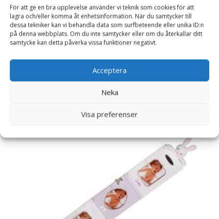
Doppresenter
För att ge en bra upplevelse använder vi teknik som cookies för att
lagra och/eller komma åt enhetsinformation. När du samtycker till
dessa tekniker kan vi behandla data som surfbeteende eller unika ID:n
Läs mer här
på denna webbplats. Om du inte samtycker eller om du återkallar ditt
samtycke kan detta påverka vissa funktioner negativt.
Artikelnr:
4317
Kategori:
Doppresenter
Acceptera
Neka
Relaterade produkter
Visa preferenser