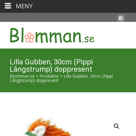
MENY
Lilla Gubben, 30cm (Pippi
Långstrump) doppresent
Blomman.se
>
Produkter
>
Lilla Gubben, 30cm (Pippi
Långstrump) doppresent