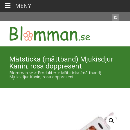
MENY
Mätsticka (måttband) Mjukisdjur
Kanin, rosa doppresent
Blomman.se
>
Produkter
>
Mätsticka (måttband)
Mjukisdjur Kanin, rosa doppresent