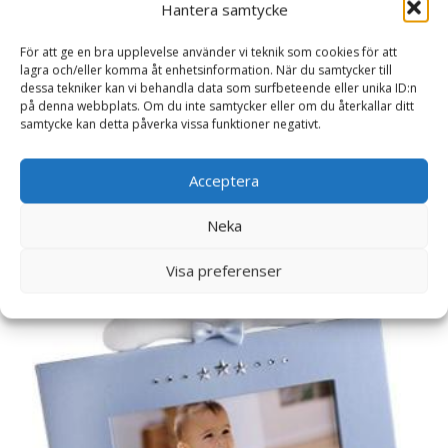
Läs mer här
Hantera samtycke
För att ge en bra upplevelse använder vi teknik som cookies för att
lagra och/eller komma åt enhetsinformation. När du samtycker till
Artikelnr:
4769
Kategori:
Doppresenter
dessa tekniker kan vi behandla data som surfbeteende eller unika ID:n
på denna webbplats. Om du inte samtycker eller om du återkallar ditt
samtycke kan detta påverka vissa funktioner negativt.
Relaterade produkter
Acceptera
Neka
Visa preferenser