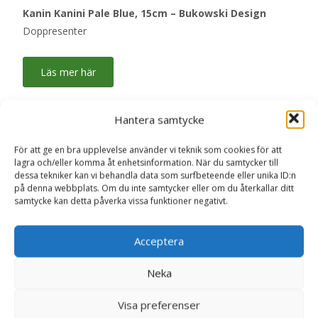
Kanin Kanini Pale Blue, 15cm – Bukowski Design
Doppresenter
Läs mer här
Hantera samtycke
Artikelnr:
4902
Kategori:
Doppresenter
För att ge en bra upplevelse använder vi teknik som cookies för att
lagra och/eller komma åt enhetsinformation. När du samtycker till
dessa tekniker kan vi behandla data som surfbeteende eller unika ID:n
Relaterade produkter
på denna webbplats. Om du inte samtycker eller om du återkallar ditt
samtycke kan detta påverka vissa funktioner negativt.
Acceptera
Neka
Visa preferenser