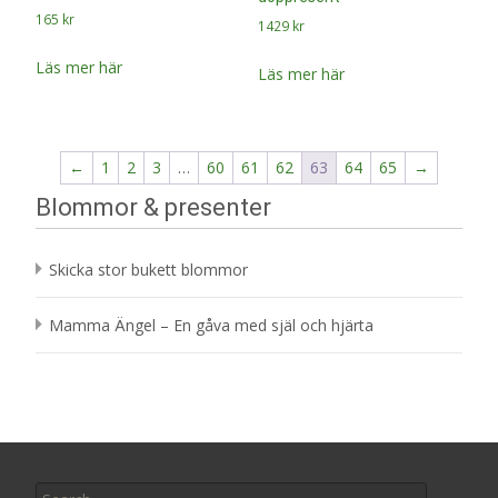
165
kr
1429
kr
Läs mer här
Läs mer här
←
1
2
3
…
60
61
62
63
64
65
→
Blommor & presenter
Skicka stor bukett blommor
Mamma Ängel – En gåva med själ och hjärta
Search