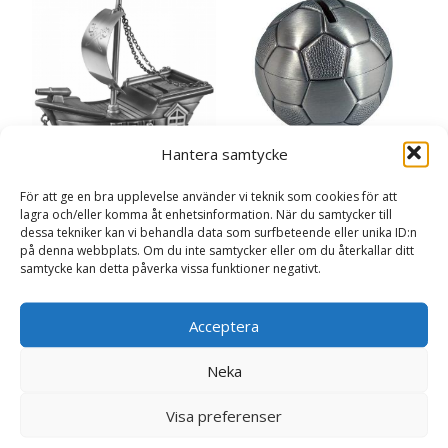
Hantera samtycke
Sparbössa, Fotboll
För att ge en bra upplevelse använder vi teknik som cookies för att
doppresent
Sparbössa, Piratskepp
lagra och/eller komma åt enhetsinformation. När du samtycker till
doppresent
429
kr
dessa tekniker kan vi behandla data som surfbeteende eller unika ID:n
489
kr
på denna webbplats. Om du inte samtycker eller om du återkallar ditt
samtycke kan detta påverka vissa funktioner negativt.
Läs mer här
Läs mer här
Acceptera
Neka
Visa preferenser