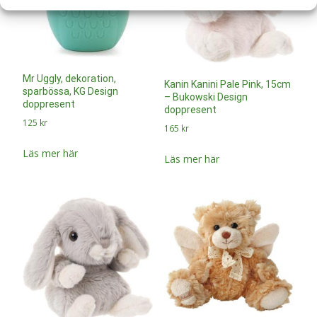
Mr Uggly, dekoration,
Kanin Kanini Pale Pink, 15cm
sparbössa, KG Design
– Bukowski Design
doppresent
doppresent
125
kr
165
kr
Läs mer här
Läs mer här