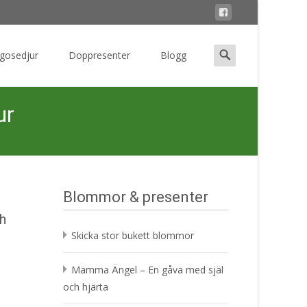
Search
 gosedjur
Doppresenter
Blogg
for:
ur
Blommor & presenter
h
Skicka stor bukett blommor
Mamma Ängel – En gåva med själ
och hjärta