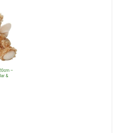
 20cm –
lar &
Dreamies Panda, 17cm –
Teddykompaniet Nallar &
Gosedjur
165
kr
Läs mer här