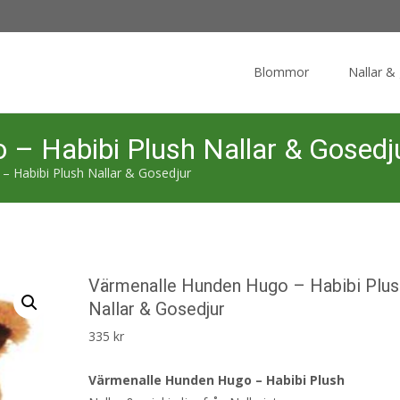
Skip
to
Blommor
Nallar &
content
– Habibi Plush Nallar & Gosedj
 Habibi Plush Nallar & Gosedjur
Värmenalle Hunden Hugo – Habibi Plus
Nallar & Gosedjur
335
kr
Värmenalle Hunden Hugo – Habibi Plush