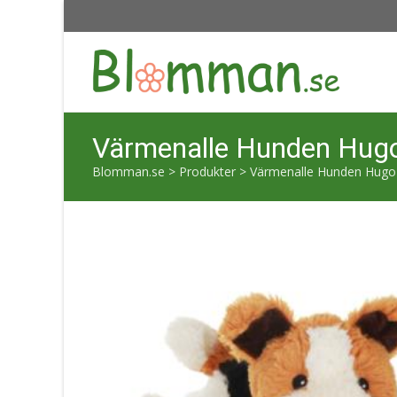
Värmenalle Hunden Hugo 
Blomman.se
>
Produkter
>
Värmenalle Hunden Hugo –