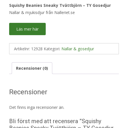
Squishy Beanies Sneaky Tvättbjörn – TY Gosedjur
Nallar & mjukisdjur från Nalleriet.se
Läs mer här
Artikelnr:
12928
Kategori:
Nallar & gosedjur
Recensioner (0)
Recensioner
Det finns inga recensioner än.
Bli först med att recensera ”Squishy
Beanies Sneaky Tvättbjörn – TY Gosedjur