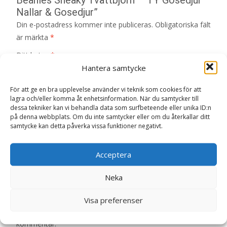
Nallar & Gosedjur”
Din e-postadress kommer inte publiceras.
Obligatoriska fält
är märkta
*
Ditt betyg
*
Hantera samtycke
För att ge en bra upplevelse använder vi teknik som cookies för att
Din recension
*
lagra och/eller komma åt enhetsinformation. När du samtycker till
dessa tekniker kan vi behandla data som surfbeteende eller unika ID:n
på denna webbplats. Om du inte samtycker eller om du återkallar ditt
samtycke kan detta påverka vissa funktioner negativt.
Acceptera
Namn
*
Neka
E-post
*
Spara mitt namn, min e-postadress och webbplats i
Visa preferenser
denna webbläsare till nästa gång jag skriver en
kommentar.