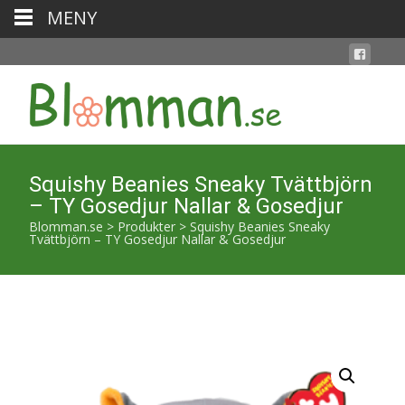
MENY
Squishy Beanies Sneaky Tvättbjörn
– TY Gosedjur Nallar & Gosedjur
Blomman.se
>
Produkter
>
Squishy Beanies Sneaky
Tvättbjörn – TY Gosedjur Nallar & Gosedjur