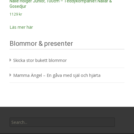
Nalle Holger Junior, 100cm – Teddykompaniet Nallar &
Gosedjur
1129
kr
Läs mer här
Blommor & presenter
Skicka stor bukett blommor
Mamma Ängel – En gåva med själ och hjärta
Search
for: