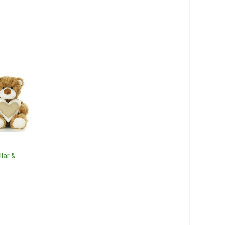
lar &
Babblarna Minis Bibbi –
Teddykompaniet Nallar &
Gosedjur