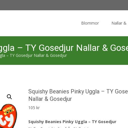
Skip
to
Blommor
Nallar &
content
ggla – TY Gosedjur Nallar & Gos
gla – TY Gosedjur Nallar & Gosedjur
Squishy Beanies Pinky Uggla – TY Gose
Nallar & Gosedjur
105
kr
Squishy Beanies Pinky Uggla – TY Gosedjur