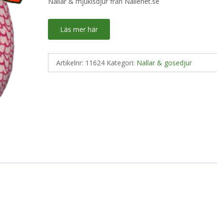
Nallar & mjukisdjur från Nalleriet.se
Läs mer här
Artikelnr:
11624
Kategori:
Nallar & gosedjur