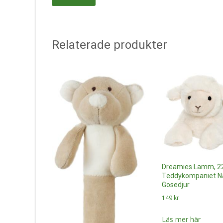
Relaterade produkter
Dreamies Lamm, 2
Teddykompaniet Na
Gosedjur
149
kr
Läs mer här