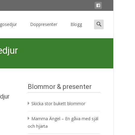
Search
 gosedjur
Doppresenter
Blogg
for:
edjur
Blommor & presenter
djur
Skicka stor bukett blommor
Mamma Ängel – En gåva med själ
och hjärta