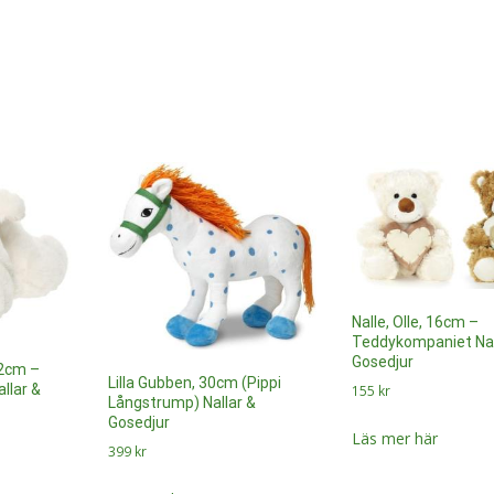
Nalle, Olle, 16cm –
Teddykompaniet Nal
Gosedjur
2cm –
Lilla Gubben, 30cm (Pippi
llar &
155
kr
Långstrump) Nallar &
Gosedjur
Läs mer här
399
kr