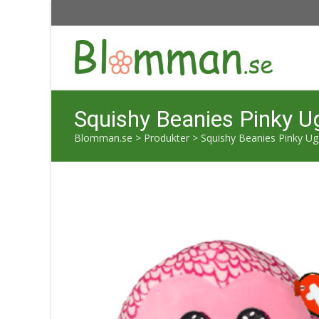
Squishy Beanies Pinky U
Blomman.se
>
Produkter
>
Squishy Beanies Pinky Ug