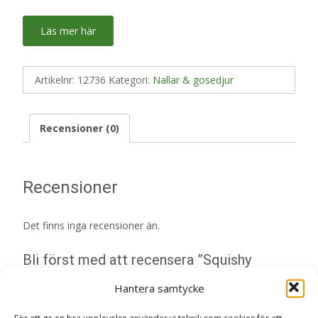
Läs mer här
Artikelnr:
12736
Kategori:
Nallar & gosedjur
Recensioner (0)
Recensioner
Det finns inga recensioner än.
Bli först med att recensera ”Squishy
Beanies Finsley (Haj) – TY Gosedjur Nallar
Hantera samtycke
& Gosedjur”
Din e-postadress kommer inte publiceras.
Obligatoriska fält