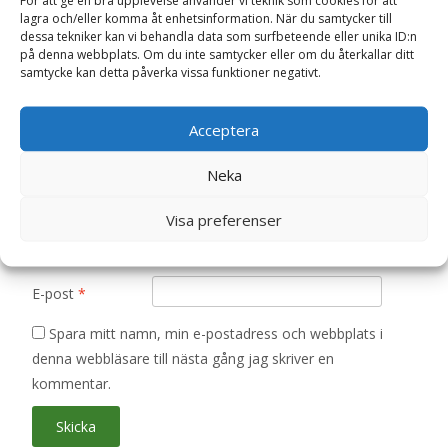
För att ge en bra upplevelse använder vi teknik som cookies för att
är märkta
*
lagra och/eller komma åt enhetsinformation. När du samtycker till
dessa tekniker kan vi behandla data som surfbeteende eller unika ID:n
Ditt betyg
*
på denna webbplats. Om du inte samtycker eller om du återkallar ditt
samtycke kan detta påverka vissa funktioner negativt.
Acceptera
Din recension
*
Neka
Visa preferenser
Namn
*
E-post
*
Spara mitt namn, min e-postadress och webbplats i
denna webbläsare till nästa gång jag skriver en
kommentar.