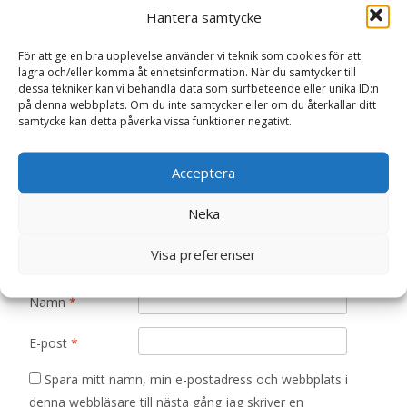
Bli först med att recensera ”Panda med
Hantera samtycke
baby – WWF (Världsnaturfonden) Nallar &
Gosedjur”
För att ge en bra upplevelse använder vi teknik som cookies för att
Din e-postadress kommer inte publiceras.
Obligatoriska fält
lagra och/eller komma åt enhetsinformation. När du samtycker till
dessa tekniker kan vi behandla data som surfbeteende eller unika ID:n
är märkta
*
på denna webbplats. Om du inte samtycker eller om du återkallar ditt
samtycke kan detta påverka vissa funktioner negativt.
Ditt betyg
*
Acceptera
Din recension
*
Neka
Visa preferenser
Namn
*
E-post
*
Spara mitt namn, min e-postadress och webbplats i
denna webbläsare till nästa gång jag skriver en