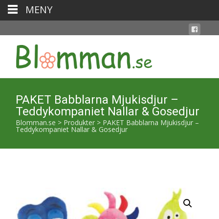
MENY
PAKET Babblarna Mjukisdjur –
Teddykompaniet Nallar & Gosedjur
Blomman.se
>
Produkter
>
PAKET Babblarna Mjukisdjur –
Teddykompaniet Nallar & Gosedjur