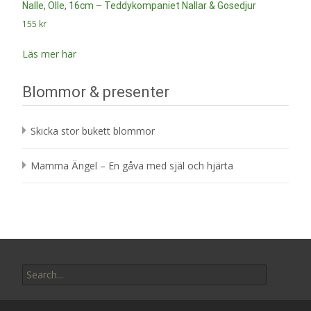
Nalle, Olle, 16cm – Teddykompaniet Nallar & Gosedjur
155
kr
Läs mer här
Blommor & presenter
Skicka stor bukett blommor
Mamma Ängel – En gåva med själ och hjärta
Search
for: