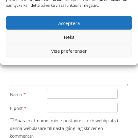
samtycke kan detta påverka vissa funktioner negativt.
Nallar & Gosedjur”
Din e-postadress kommer inte publiceras.
Obligatoriska fält
är märkta
*
Acceptera
Ditt betyg
*
Neka
Visa preferenser
Din recension
*
Namn
*
E-post
*
Spara mitt namn, min e-postadress och webbplats i
denna webbläsare till nästa gång jag skriver en
kommentar.