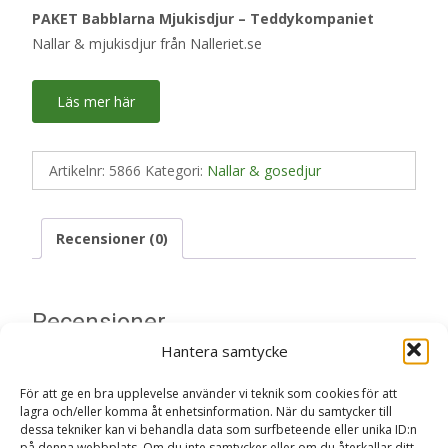
PAKET Babblarna Mjukisdjur – Teddykompaniet
Nallar & mjukisdjur från Nalleriet.se
Läs mer här
Artikelnr:
5866
Kategori:
Nallar & gosedjur
Recensioner (0)
Recensioner
Hantera samtycke
Det finns inga recensioner än.
För att ge en bra upplevelse använder vi teknik som cookies för att
lagra och/eller komma åt enhetsinformation. När du samtycker till
Bli först med att recensera ”PAKET
dessa tekniker kan vi behandla data som surfbeteende eller unika ID:n
Babblarna Mjukisdjur – Teddykompaniet
på denna webbplats. Om du inte samtycker eller om du återkallar ditt