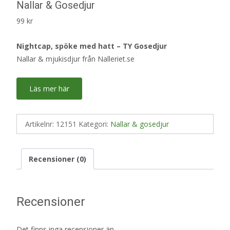
Nallar & Gosedjur
99
kr
Nightcap, spöke med hatt – TY Gosedjur
Nallar & mjukisdjur från Nalleriet.se
Läs mer här
Artikelnr:
12151
Kategori:
Nallar & gosedjur
Recensioner (0)
Recensioner
Det finns inga recensioner än.