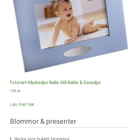
Fotoram Mjukisdjur Nalle, blå Nallar & Gosedjur
195
kr
Läs mer här
Blommor & presenter
Skicka stor bukett blommor