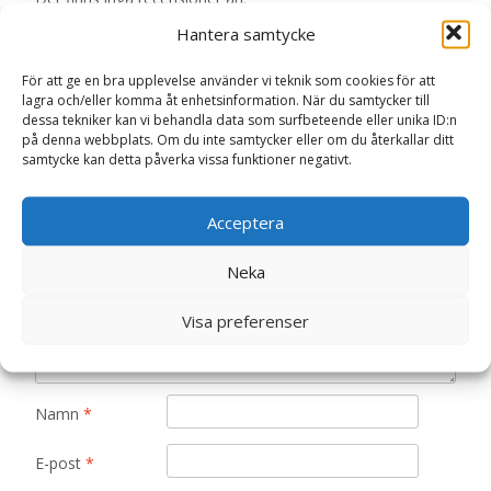
Hantera samtycke
Bli först med att recensera ”Nightcap,
spöke med hatt – TY Gosedjur Nallar &
För att ge en bra upplevelse använder vi teknik som cookies för att
lagra och/eller komma åt enhetsinformation. När du samtycker till
Gosedjur”
dessa tekniker kan vi behandla data som surfbeteende eller unika ID:n
Din e-postadress kommer inte publiceras.
Obligatoriska fält
på denna webbplats. Om du inte samtycker eller om du återkallar ditt
är märkta
*
samtycke kan detta påverka vissa funktioner negativt.
Ditt betyg
*
Acceptera
Neka
Din recension
*
Visa preferenser
Namn
*
E-post
*