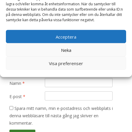
lagra och/eller komma åt enhetsinformation. När du samtycker till
Din e-postadress kommer inte publiceras.
Obligatoriska fält
dessa tekniker kan vi behandla data som surfbeteende eller unika ID:n
är märkta
*
på denna webbplats. Om du inte samtycker eller om du återkallar ditt
samtycke kan detta påverka vissa funktioner negativt.
Ditt betyg
*
Acceptera
Din recension
*
Neka
Visa preferenser
Namn
*
E-post
*
Spara mitt namn, min e-postadress och webbplats i
denna webbläsare till nästa gång jag skriver en
kommentar.