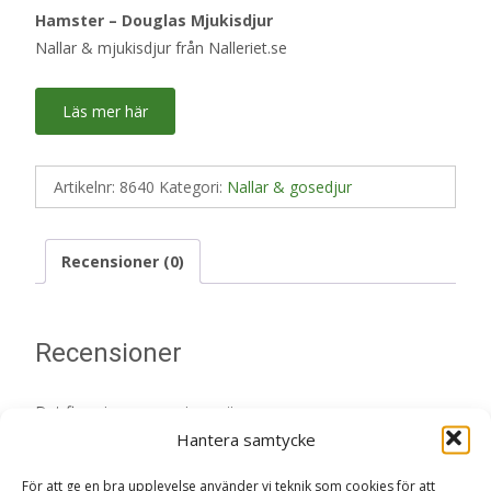
Hamster – Douglas Mjukisdjur
Nallar & mjukisdjur från Nalleriet.se
Läs mer här
Artikelnr:
8640
Kategori:
Nallar & gosedjur
Recensioner (0)
Recensioner
Det finns inga recensioner än.
Hantera samtycke
Bli först med att recensera ”Hamster –
För att ge en bra upplevelse använder vi teknik som cookies för att
Douglas Mjukisdjur Nallar & Gosedjur”