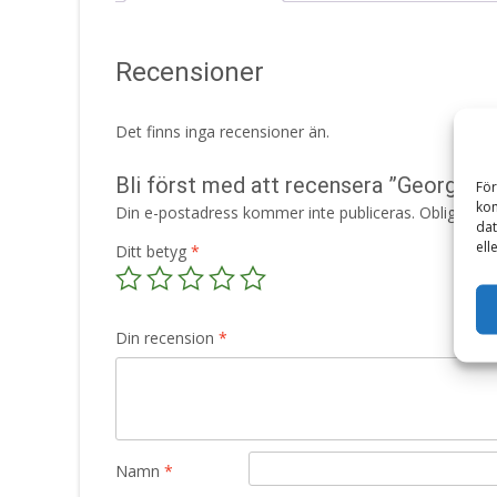
Recensioner
Det finns inga recensioner än.
Bli först med att recensera ”Georg Gri
För
kom
Din e-postadress kommer inte publiceras.
Obligatori
dat
ell
Ditt betyg
*
Din recension
*
Namn
*