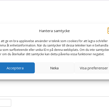
Hantera samtycke
s Gosedjur, 33cm Nallar & Gosedjur”
 att ge en bra upplevelse använder vi teknik som cookies för att lagra och/eller
ma åt enhetsinformation. När du samtycker till dessa tekniker kan vi behandla
ska fält är märkta
*
a som surfbeteende eller unika ID:n på denna webbplats. Om du inte samtycke
er om du återkallar ditt samtycke kan detta påverka vissa funktioner negativt.
Acceptera
Neka
Visa preferenser