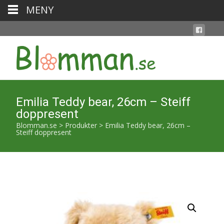
MENY
Emilia Teddy bear, 26cm – Steiff
doppresent
Blomman.se
>
Produkter
>
Emilia Teddy bear, 26cm –
Steiff doppresent