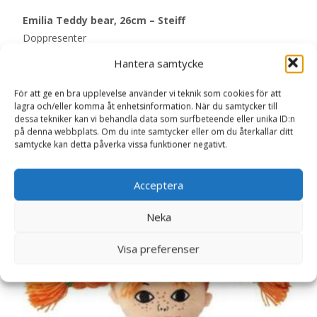
Emilia Teddy bear, 26cm – Steiff
Doppresenter
Hantera samtycke
Läs mer här
För att ge en bra upplevelse använder vi teknik som cookies för att
lagra och/eller komma åt enhetsinformation. När du samtycker till
dessa tekniker kan vi behandla data som surfbeteende eller unika ID:n
Artikelnr:
9010
Kategori:
Doppresenter
på denna webbplats. Om du inte samtycker eller om du återkallar ditt
samtycke kan detta påverka vissa funktioner negativt.
Acceptera
Relaterade produkter
Neka
Visa preferenser