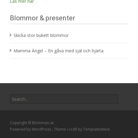
Läs mer här
Blommor & presenter
Skicka stor bukett blommor
Mamma Ängel – En gåva med själ och hjärta
Search
for:
Copyright © Blomman.se
Powered by WordPress
, Theme
i-craft
by TemplatesNext.