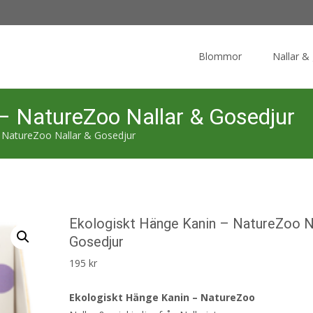
Skip
to
Blommor
Nallar &
content
– NatureZoo Nallar & Gosedjur
– NatureZoo Nallar & Gosedjur
Ekologiskt Hänge Kanin – NatureZoo N
Gosedjur
195
kr
Ekologiskt Hänge Kanin – NatureZoo