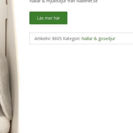
Nallar & mjukisdjur från Nalleriet.se
Läs mer här
Artikelnr:
8605
Kategori:
Nallar & gosedjur