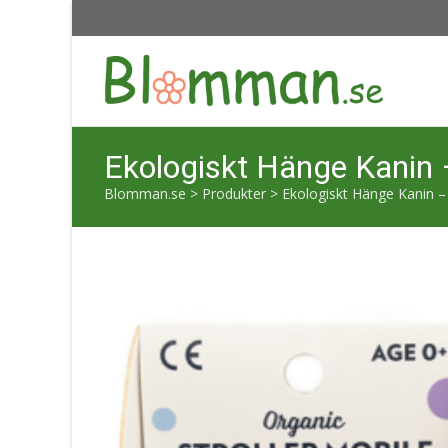
Ekologiskt Hänge Kanin 
Blomman.se
>
Produkter
>
Ekologiskt Hänge Kanin 