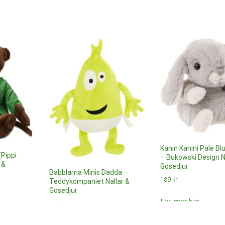
Kanin Kanini Pale Bl
(Pippi
– Bukowski Design N
 &
Gosedjur
Babblarna Minis Dadda –
189
kr
Teddykompaniet Nallar &
Gosedjur
Läs mer här
99
kr