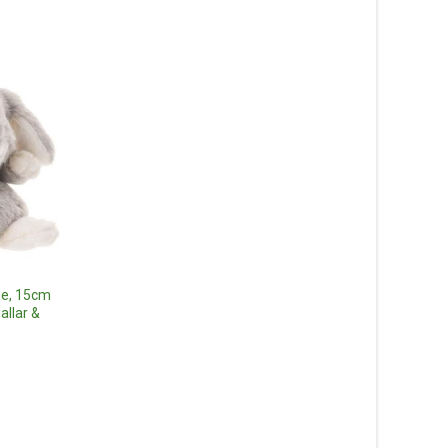
Nalleänglar Kaitlyn & D
18cm – Bukowski De
Nallar & Gosedjur
ue, 15cm
175
kr
allar &
Hoppel Kanin, rosa
Läs mer här
(ekologisk), 25cm – Steiff
nalle Nallar & Gosedjur
649
kr
Läs mer här