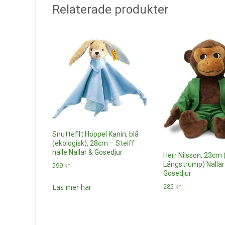
Relaterade produkter
Snuttefilt Hoppel Kanin, blå
(ekologisk), 28cm – Steiff
nalle Nallar & Gosedjur
Herr Nilsson, 23cm 
Långstrump) Nallar
599
kr
Gosedjur
Läs mer här
285
kr
Läs mer här