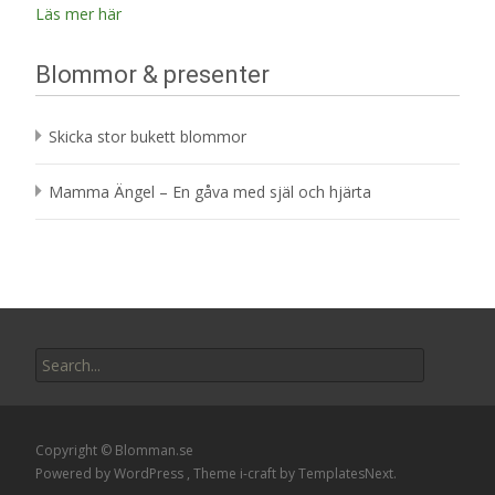
Läs mer här
Blommor & presenter
Skicka stor bukett blommor
Mamma Ängel – En gåva med själ och hjärta
Search
for:
Copyright © Blomman.se
Powered by WordPress
, Theme
i-craft
by TemplatesNext.