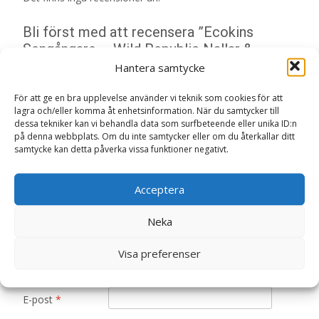
Bli först med att recensera ”Ecokins
Sengångare – Wild Republic Nallar &
Gosedjur”
Hantera samtycke
Din e-postadress kommer inte publiceras.
Obligatoriska fält
För att ge en bra upplevelse använder vi teknik som cookies för att
är märkta
*
lagra och/eller komma åt enhetsinformation. När du samtycker till
dessa tekniker kan vi behandla data som surfbeteende eller unika ID:n
Ditt betyg
*
på denna webbplats. Om du inte samtycker eller om du återkallar ditt
samtycke kan detta påverka vissa funktioner negativt.
Din recension
*
Acceptera
Neka
Visa preferenser
Namn
*
E-post
*