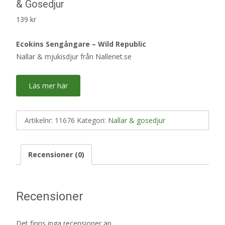
& Gosedjur
139
kr
Ecokins Sengångare – Wild Republic
Nallar & mjukisdjur från Nalleriet.se
Läs mer här
Artikelnr:
11676
Kategori:
Nallar & gosedjur
Recensioner (0)
Recensioner
Det finns inga recensioner än.