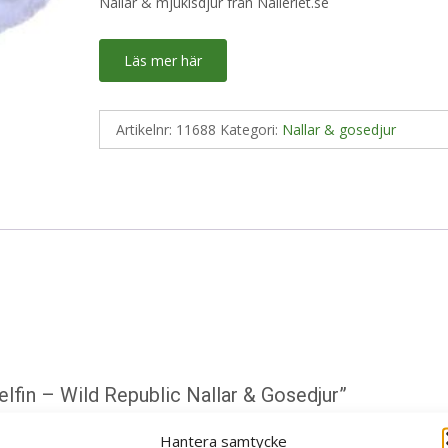
Nallar & mjukisdjur från Nalleriet.se
Läs mer här
Artikelnr:
11688
Kategori:
Nallar & gosedjur
elfin – Wild Republic Nallar & Gosedjur”
ska fält är märkta
*
Hantera samtycke