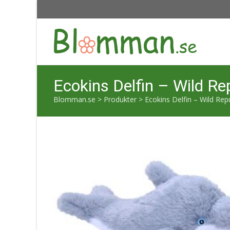
Ecokins Delfin – Wild Re
Blomman.se
>
Produkter
>
Ecokins Delfin – Wild Rep