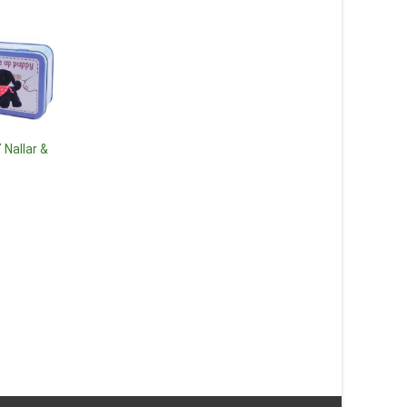
 Nallar &
Huskatt, calico (trefä
40cm – Douglas Mjuk
Nallar & Gosedjur
Fotoram Mjukisdjur Nalle, blå
589
kr
Nallar & Gosedjur
Läs mer här
195
kr
Läs mer här