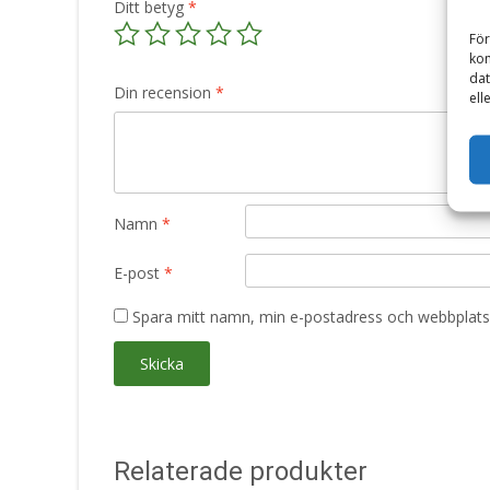
Ditt betyg
*
För
kom
dat
Din recension
*
ell
Namn
*
E-post
*
Spara mitt namn, min e-postadress och webbplats 
Relaterade produkter