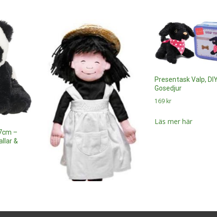
Presentask Valp, DIY
Gosedjur
169
kr
Läs mer här
7cm –
llar &