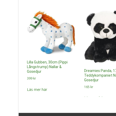
Lilla Gubben, 30cm (Pippi
Långstrump) Nallar &
Dreamies Panda, 1
Gosedjur
Teddykompaniet Na
399
kr
Gosedjur
165
kr
Läs mer här
Läs mer här