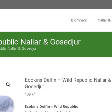
Skip
to
Blommor
Nallar &
content
public Nallar & Gosedjur
ublic Nallar & Gosedjur
Ecokins Delfin – Wild Republic Nallar &
Gosedjur
139
kr
Ecokins Delfin – Wild Republic