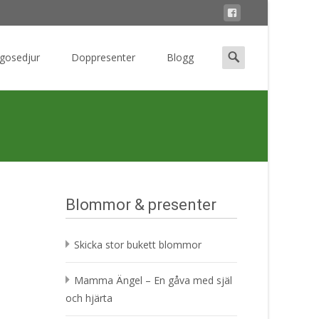
Search
 gosedjur
Doppresenter
Blogg
for:
Blommor & presenter
Skicka stor bukett blommor
Mamma Ängel – En gåva med själ
och hjärta