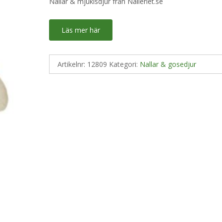
Nallar & mjukisdjur från Nalleriet.se
Läs mer här
Artikelnr:
12809
Kategori:
Nallar & gosedjur