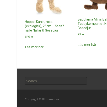
Babblarna Minis Ba
Hoppel Kanin, rosa
Teddykompaniet Na
(ekologisk), 25cm – Steiff
Gosedjur
nalle Nallar & Gosedjur
99
kr
649
kr
Läs mer här
Läs mer här
Search
for:
Copyright © Blomman.se