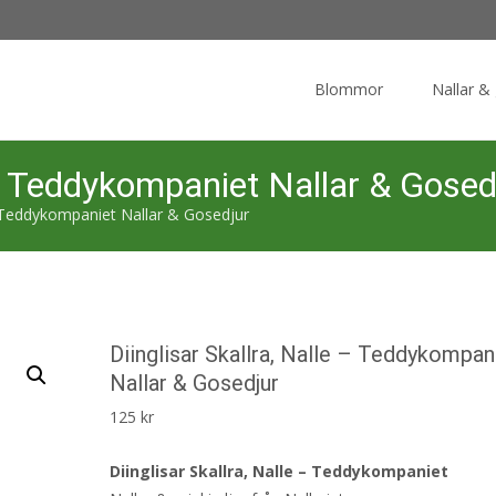
Skip
to
Blommor
Nallar &
content
e – Teddykompaniet Nallar & Gosed
 – Teddykompaniet Nallar & Gosedjur
Diinglisar Skallra, Nalle – Teddykompan
Nallar & Gosedjur
125
kr
Diinglisar Skallra, Nalle – Teddykompaniet