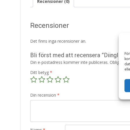
Recensioner (0)
Recensioner
Det finns inga recensioner än.
För
Bli först med att recensera ”Diinglisar
kom
Din e-postadress kommer inte publiceras.
Obligatori
dat
ell
Ditt betyg
*
Din recension
*
Namn
*