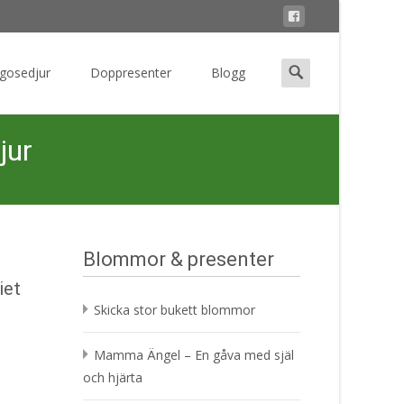
Search
 gosedjur
Doppresenter
Blogg
for:
jur
Blommor & presenter
iet
Skicka stor bukett blommor
Mamma Ängel – En gåva med själ
och hjärta