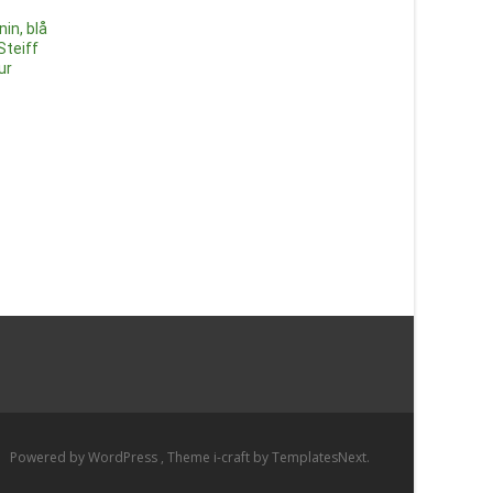
169
kr
in, blå
Brunbjörn, 30cm – Wild
Steiff
Läs mer här
Republic/Svenska
ur
Rovdjursförenigen Nallar &
Gosedjur
229
kr
Läs mer här
Powered by WordPress
, Theme
i-craft
by TemplatesNext.