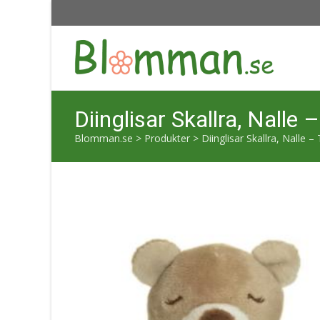
Diinglisar Skallra, Nall
Blomman.se
>
Produkter
>
Diinglisar Skallra, Nalle