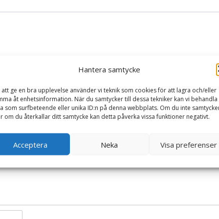
Hantera samtycke
 att ge en bra upplevelse använder vi teknik som cookies för att lagra och/eller
 Skallra, Nalle – Teddykompaniet Nallar & Gosedjur”
ma åt enhetsinformation. När du samtycker till dessa tekniker kan vi behandla
ska fält är märkta
*
a som surfbeteende eller unika ID:n på denna webbplats. Om du inte samtycke
er om du återkallar ditt samtycke kan detta påverka vissa funktioner negativt.
Acceptera
Neka
Visa preferenser