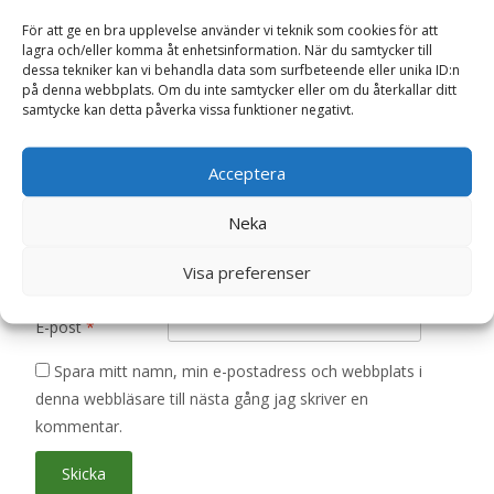
är märkta
*
För att ge en bra upplevelse använder vi teknik som cookies för att
lagra och/eller komma åt enhetsinformation. När du samtycker till
Ditt betyg
*
dessa tekniker kan vi behandla data som surfbeteende eller unika ID:n
på denna webbplats. Om du inte samtycker eller om du återkallar ditt
samtycke kan detta påverka vissa funktioner negativt.
Din recension
*
Acceptera
Neka
Visa preferenser
Namn
*
E-post
*
Spara mitt namn, min e-postadress och webbplats i
denna webbläsare till nästa gång jag skriver en
kommentar.