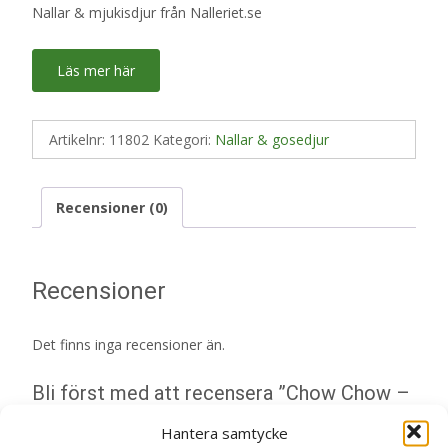
Nallar & mjukisdjur från Nalleriet.se
Läs mer här
Artikelnr:
11802
Kategori:
Nallar & gosedjur
Recensioner (0)
Recensioner
Det finns inga recensioner än.
Bli först med att recensera ”Chow Chow –
Rappa Toys Nallar & Gosedjur”
Hantera samtycke
Din e-postadress kommer inte publiceras.
Obligatoriska fält