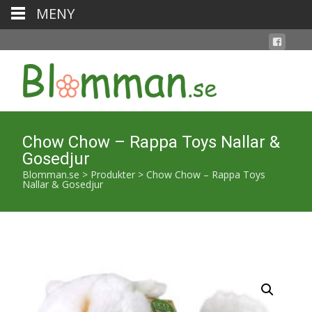
MENY
Chow Chow – Rappa Toys Nallar &
Gosedjur
Blomman.se
>
Produkter
>
Chow Chow – Rappa Toys
Nallar & Gosedjur