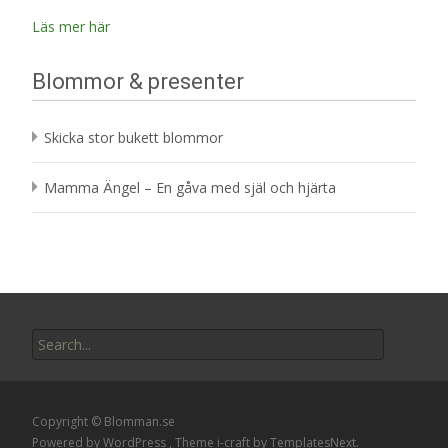
Läs mer här
Blommor & presenter
Skicka stor bukett blommor
Mamma Ängel – En gåva med själ och hjärta
Search
for:
Copyright © Blomman.se
Powered by WordPress
, Theme
i-craft
by TemplatesNext.