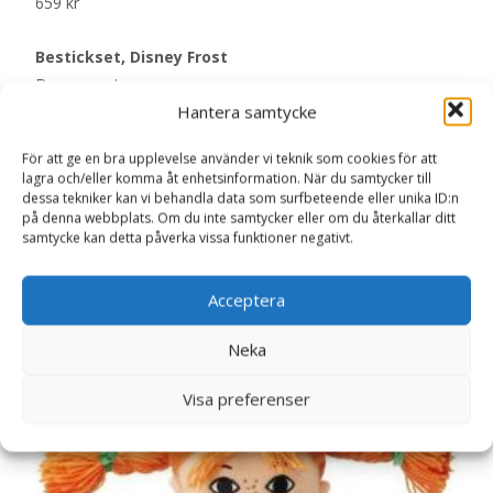
659
kr
Bestickset, Disney Frost
Doppresenter
Hantera samtycke
Läs mer här
För att ge en bra upplevelse använder vi teknik som cookies för att
lagra och/eller komma åt enhetsinformation. När du samtycker till
dessa tekniker kan vi behandla data som surfbeteende eller unika ID:n
på denna webbplats. Om du inte samtycker eller om du återkallar ditt
Artikelnr:
7466
Kategori:
Doppresenter
samtycke kan detta påverka vissa funktioner negativt.
Acceptera
Relaterade produkter
Neka
Visa preferenser