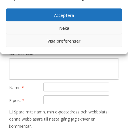
Gosedjur”
Din e-postadress kommer inte publiceras.
Obligatoriska fält
Acceptera
är märkta
*
Neka
Ditt betyg
*
Visa preferenser
Din recension
*
Namn
*
E-post
*
Spara mitt namn, min e-postadress och webbplats i
denna webbläsare till nästa gång jag skriver en
kommentar.