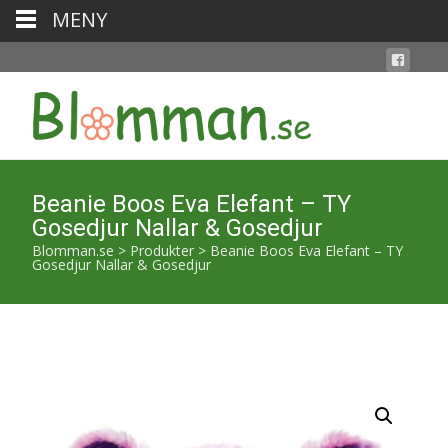
MENY
Beanie Boos Eva Elefant – TY
Gosedjur Nallar & Gosedjur
Blomman.se
>
Produkter
>
Beanie Boos Eva Elefant – TY
Gosedjur Nallar & Gosedjur