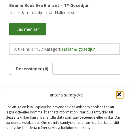
Beanie Boos Eva Elefant – TY Gosedjur
Nallar & mjukisdjur från Nalleriet.se
Läs mer här
Artikelnr:
11137
Kategori:
Nallar & gosedjur
Recensioner (0)
Recensioner
Hantera samtycke
För att ge en bra upplevelse använder vi teknik som cookies för att
Det finns inga recensioner än.
lagra och/eller komma åt enhetsinformation. När du samtycker till
dessa tekniker kan vi behandla data som surfbeteende eller unika ID:n
Bli först med att recensera ”Beanie Boos
på denna webbplats. Om du inte samtycker eller om du återkallar ditt
samtycke kan detta påverka vissa funktioner negativt.
Eva Elefant – TY Gosedjur Nallar &