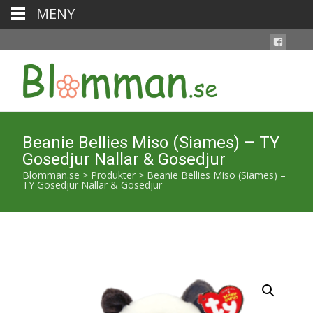
MENY
Beanie Bellies Miso (Siames) – TY
Gosedjur Nallar & Gosedjur
Blomman.se
>
Produkter
>
Beanie Bellies Miso (Siames) –
TY Gosedjur Nallar & Gosedjur