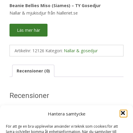
Beanie Bellies Miso (Siames) – TY Gosedjur
Nallar & mjukisdjur från Nalleriet.se
Läs mer här
Artikelnr:
12126
Kategori:
Nallar & gosedjur
Recensioner (0)
Recensioner
Det finns inga recensioner än.
Hantera samtycke
Bli först med att recensera ”Beanie Bellies
För att ge en bra upplevelse använder vi teknik som cookies för att
lagra och/eller komma åt enhetsinformation. När du samtycker till
Miso (Siames) – TY Gosedjur Nallar &