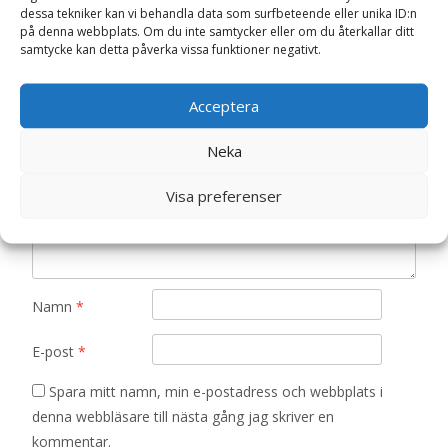
dessa tekniker kan vi behandla data som surfbeteende eller unika ID:n
Gosedjur”
på denna webbplats. Om du inte samtycker eller om du återkallar ditt
Din e-postadress kommer inte publiceras.
Obligatoriska fält
samtycke kan detta påverka vissa funktioner negativt.
är märkta
*
Acceptera
Ditt betyg
*
Neka
Din recension
*
Visa preferenser
Namn
*
E-post
*
Spara mitt namn, min e-postadress och webbplats i
denna webbläsare till nästa gång jag skriver en
kommentar.