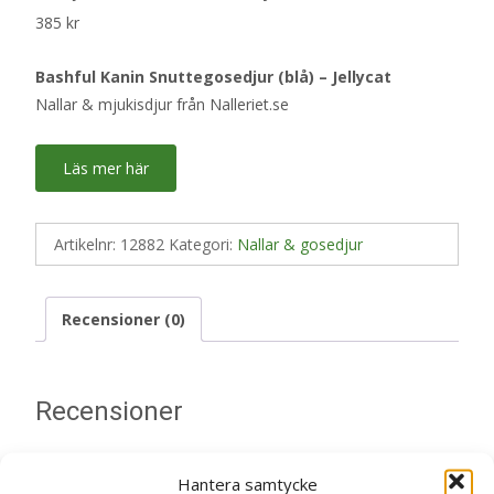
385
kr
Bashful Kanin Snuttegosedjur (blå) – Jellycat
Nallar & mjukisdjur från Nalleriet.se
Läs mer här
Artikelnr:
12882
Kategori:
Nallar & gosedjur
Recensioner (0)
Recensioner
Det finns inga recensioner än.
Hantera samtycke