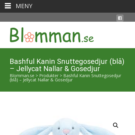
MENY
Bashful Kanin Snuttegosedjur (blå)
– Jellycat Nallar & Gosedjur
Blomman.se
>
Produkter
>
Bashful Kanin Snuttegosedjur
(blå) – Jellycat Nallar & Gosedjur