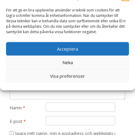
Bli först med att recensera ”Bashful Kanin
För att ge en bra upplevelse använder vi teknik som cookies för att
Snuttegosedjur (blå) – Jellycat Nallar &
lagra och/eller komma åt enhetsinformation. När du samtycker till
dessa tekniker kan vi behandla data som surfbeteende eller unika ID:n
Gosedjur”
på denna webbplats. Om du inte samtycker eller om du återkallar ditt
Din e-postadress kommer inte publiceras.
Obligatoriska fält
samtycke kan detta påverka vissa funktioner negativt.
är märkta
*
Ditt betyg
*
Acceptera
Neka
Din recension
*
Visa preferenser
Namn
*
E-post
*
Spara mitt namn, min e-postadress och webbplats i