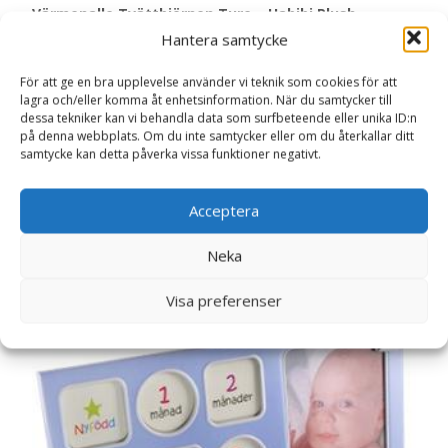
Värmenalle Tvättbjörnen Ture – Habibi Plush
Doppresenter
Hantera samtycke
För att ge en bra upplevelse använder vi teknik som cookies för att
Läs mer här
lagra och/eller komma åt enhetsinformation. När du samtycker till
dessa tekniker kan vi behandla data som surfbeteende eller unika ID:n
på denna webbplats. Om du inte samtycker eller om du återkallar ditt
samtycke kan detta påverka vissa funktioner negativt.
Artikelnr:
9523
Kategori:
Doppresenter
Acceptera
Relaterade produkter
Neka
Visa preferenser