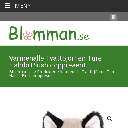
MENY
Värmenalle Tvättbjörnen Ture –
Habibi Plush doppresent
Blomman.se
>
Produkter
>
Värmenalle Tvättbjörnen Ture –
Habibi Plush doppresent