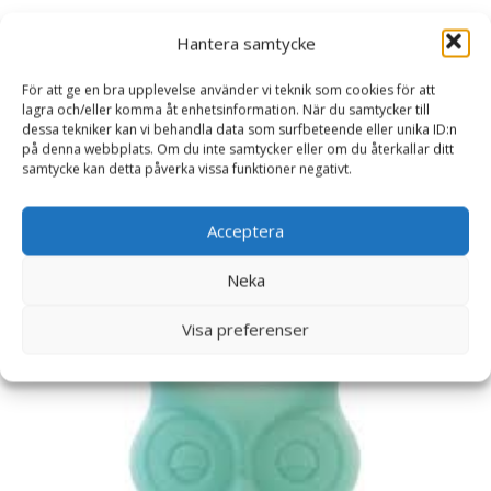
Orangutang – WWF (Världsnaturfonden)
Hantera samtycke
Doppresenter
För att ge en bra upplevelse använder vi teknik som cookies för att
lagra och/eller komma åt enhetsinformation. När du samtycker till
Läs mer här
dessa tekniker kan vi behandla data som surfbeteende eller unika ID:n
på denna webbplats. Om du inte samtycker eller om du återkallar ditt
samtycke kan detta påverka vissa funktioner negativt.
Artikelnr:
8931
Kategori:
Doppresenter
Acceptera
Relaterade produkter
Neka
Visa preferenser