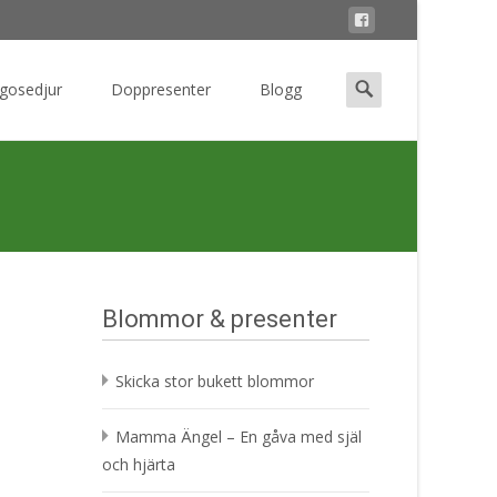
Search
 gosedjur
Doppresenter
Blogg
for:
Blommor & presenter
Skicka stor bukett blommor
Mamma Ängel – En gåva med själ
och hjärta