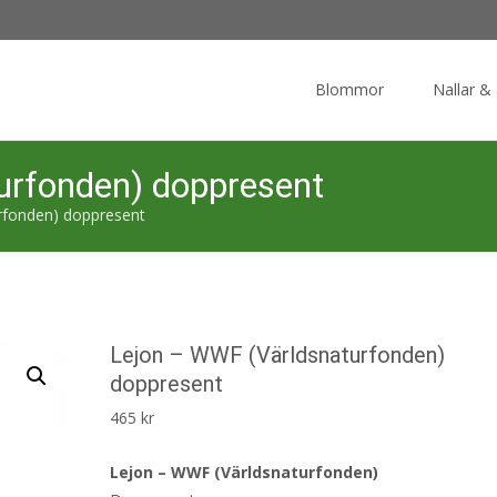
Skip
to
Blommor
Nallar &
content
urfonden) doppresent
rfonden) doppresent
Lejon – WWF (Världsnaturfonden)
doppresent
465
kr
Lejon – WWF (Världsnaturfonden)