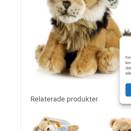
För
kom
dat
ell
Relaterade produkter