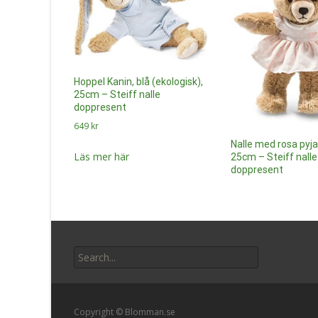
Hoppel Kanin, blå (ekologisk),
25cm – Steiff nalle
doppresent
649
kr
Nalle med rosa pyj
Läs mer här
25cm – Steiff nalle
doppresent
649
kr
Läs mer här
Search
for:
Copyright © Blomman.se