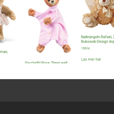
Nalleängeln Rafael,
Bukowski Design do
189
kr
amas,
Läs mer här
Snuttefilt Rosa, Sleep well,
28cm, – Steiff doppresent
495
kr
Läs mer här