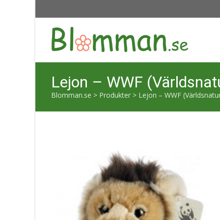
Lejon – WWF (Världsnat
Blomman.se
>
Produkter
>
Lejon – WWF (Världsnatu